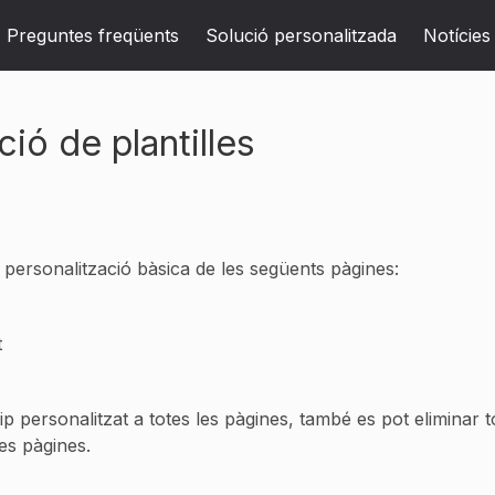
Preguntes freqüents
Solució personalitzada
Notícies
ó de plantilles
ersonalització bàsica de les següents pàgines:
t
tip personalitzat a totes les pàgines, també es pot eliminar 
es pàgines.