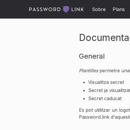
Sobre
Plans
Documentaci
General
Plantilles
permetre una p
Visualitza secret
Secret ja visualitza
Secret caducat
Es pot utilitzar un logo
Password.link d'aquest