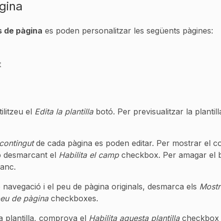
àgina
es de pàgina
es poden personalitzar les següents pàgines:
t
tilitzeu el
Edita la plantilla
botó. Per previsualitzar la plantilla
contingut
de cada pàgina es poden editar. Per mostrar el con
p desmarcant el
Habilita el camp
checkbox. Per amagar el bl
lanc.
 navegació i el peu de pàgina originals, desmarca els
Mostr
peu de pàgina
checkboxes.
la plantilla, comprova el
Habilita aquesta plantilla
checkbox j