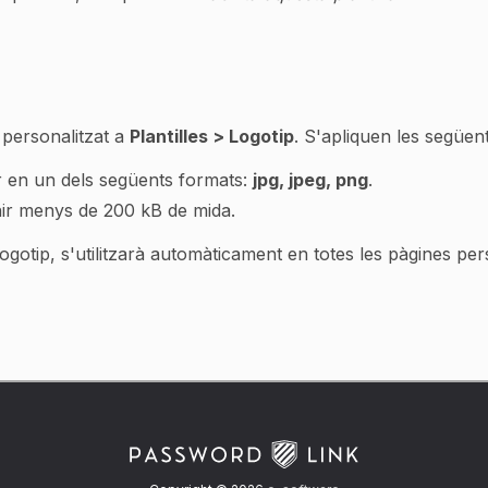
 personalitzat a
Plantilles > Logotip
. S'apliquen les següent
er en un dels següents formats:
jpg, jpeg, png
.
enir menys de 200 kB de mida.
logotip, s'utilitzarà automàticament en totes les pàgines pe