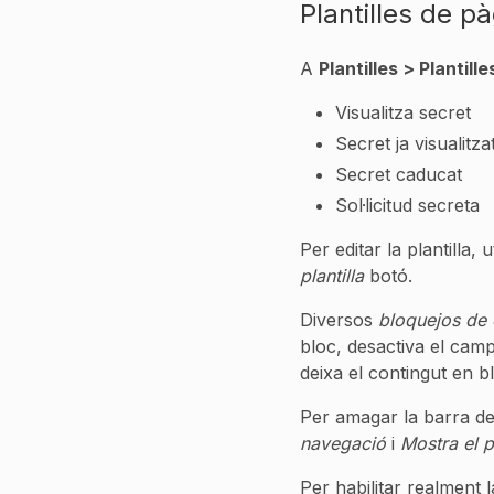
Plantilles de p
A
Plantilles > Plantill
Visualitza secret
Secret ja visualitza
Secret caducat
Sol·licitud secreta
Per editar la plantilla, u
plantilla
botó.
Diversos
bloquejos de 
bloc, desactiva el cam
deixa el contingut en b
Per amagar la barra de
navegació
i
Mostra el 
Per habilitar realment 