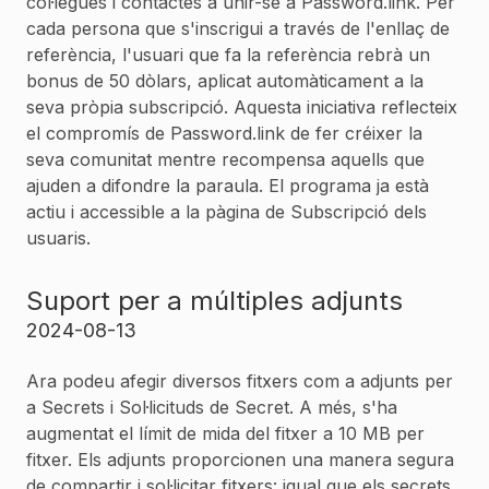
col·legues i contactes a unir-se a Password.link. Per
cada persona que s'inscrigui a través de l'enllaç de
referència, l'usuari que fa la referència rebrà un
bonus de 50 dòlars, aplicat automàticament a la
seva pròpia subscripció. Aquesta iniciativa reflecteix
el compromís de Password.link de fer créixer la
seva comunitat mentre recompensa aquells que
ajuden a difondre la paraula. El programa ja està
actiu i accessible a la pàgina de Subscripció dels
usuaris.
Suport per a múltiples adjunts
2024-08-13
Ara podeu afegir diversos fitxers com a adjunts per
a Secrets i Sol·licituds de Secret. A més, s'ha
augmentat el límit de mida del fitxer a 10 MB per
fitxer. Els adjunts proporcionen una manera segura
de compartir i sol·licitar fitxers: igual que els secrets,