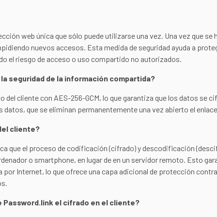
ección web única que sólo puede utilizarse una vez. Una vez que se h
, impidiendo nuevos accesos. Esta medida de seguridad ayuda a prote
do el riesgo de acceso o uso compartido no autorizados.
la seguridad de la información compartida?
ado del cliente con AES-256-GCM, lo que garantiza que los datos se cif
os datos, que se eliminan permanentemente una vez abierto el enlace
del cliente?
ifica que el proceso de codificación (cifrado) y descodificación (desc
rdenador o smartphone, en lugar de en un servidor remoto. Esto gara
 por Internet, lo que ofrece una capa adicional de protección contra
os.
Password.link el cifrado en el cliente?